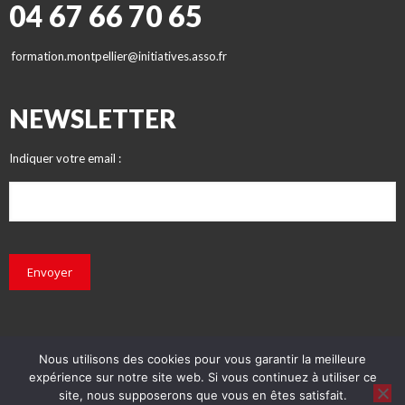
04 67 66 70 65
formation.montpellier@initiatives.asso.fr
NEWSLETTER
Indiquer votre email :
Envoyer
Nous utilisons des cookies pour vous garantir la meilleure
expérience sur notre site web. Si vous continuez à utiliser ce
© INITIATIVES 2018 - Tous droits réservés
site, nous supposerons que vous en êtes satisfait.