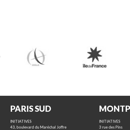
er
PARIS SUD
MONTP
INITIATIVES
INITIATIVES
43, boulevard du Maréchal Joffre
3 rue des Pins