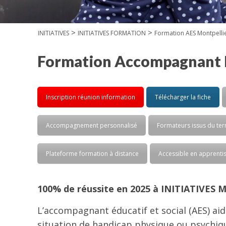
>
>
INITIATIVES
INITIATIVES FORMATION
Formation AES Montpelli
Formation Accompagnant Éd
Inscription réunion information
Télécharger la fiche
Accompagnement personnalisé
Formateurs issus du ter
Plateforme formation à distance
Accessible en apprenti
100% de réussite en 2025 à INITIATIVES
L’accompagnant éducatif et social (AES) aid
situation de handicap physique ou psychiqu