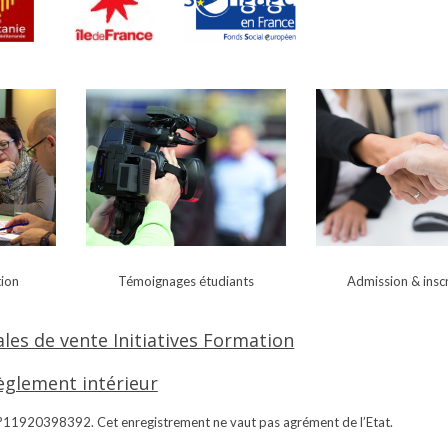
tion
Témoignages
étudiants
Admission & i
nsc
les de vente Initiatives Formation
èglement intérieur
 N°11920398392. Cet enregistrement ne vaut pas agrément de l’Etat.