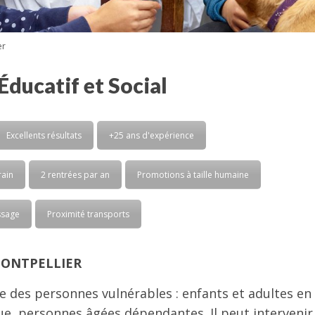
er
ucatif et Social
Excellents résultats
+25 ans d'expérience
rain
2 rentrées par an
Promotions à taille humaine
ssage
Proximité transports
 MONTPELLIER
e des personnes vulnérables : enfants et adultes en
e, personnes âgées dépendantes. Il peut intervenir 