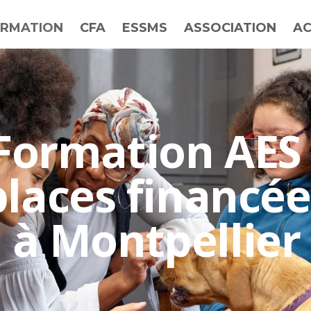
RMATION
CFA
ESSMS
ASSOCIATION
AC
Formation AES 
places financée
à Montpellier