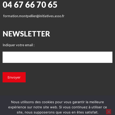
04 67 66 70 65
formation.montpellier@initiatives.asso.fr
NEWSLETTER
Indiquer votre email :
Envoyer
Nous utilisons des cookies pour vous garantir la meilleure
expérience sur notre site web. Si vous continuez à utiliser ce
© INITIATIVES 2018 - Tous droits réservés
site, nous supposerons que vous en êtes satisfait.