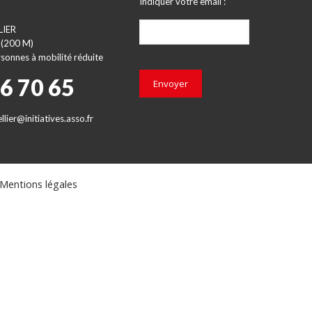
Indiquer votre email :
LIER
 (200 M)
sonnes à mobilité réduite
66 70 65
Envoyer
lier@initiatives.asso.fr
Mentions légales