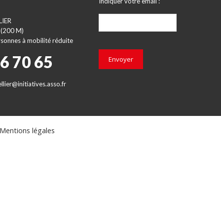
Indiquer votre email :
LIER
 (200 M)
sonnes à mobilité réduite
66 70 65
Envoyer
lier@initiatives.asso.fr
Mentions légales