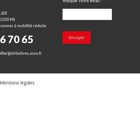
Indiquer votre email :
LIER
 (200 M)
sonnes à mobilité réduite
66 70 65
Envoyer
lier@initiatives.asso.fr
Mentions légales