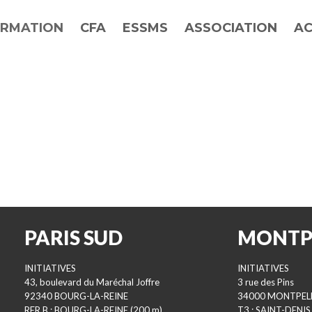
RMATION
CFA
ESSMS
ASSOCIATION
AC
PARIS SUD
MONTP
INITIATIVES
INITIATIVES
43, boulevard du Maréchal Joffre
3 rue des Pins
92340 BOURG-LA-REINE
34000 MONTPEL
RER B : BOURG-LA-REINE (200 m)
T3 : SAINT-DENIS