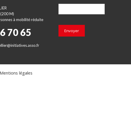
LIER
 (200 M)
sonnes à mobilité réduite
66 70 65
Envoyer
lier@initiatives.asso.fr
Mentions légales