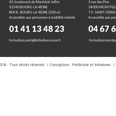
43, boulevard du Maréchal Joffre
3 rue des Pins
92340 BOURG-LA-REINE
34000 MONTPEL
RER B : BOURG-LA-REINE (200 m)
T3 : SAINT-DENIS
Accessible aux personnes à mobilité réduite
Accessible aux per
01 41 13 48 23
04 67 
formation.paris@initiatives.asso.fr
formation.montpel
18 - Tous droits réservés
Conception : Prédictive et Initiatives