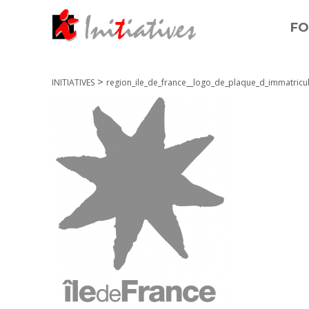
FO
>
INITIATIVES
region_ile_de_france__logo_de_plaque_d_immatricul