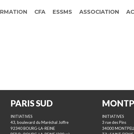
RMATION
CFA
ESSMS
ASSOCIATION
AC
PARIS SUD
MONTP
INITIATIVES
INITIATIVES
43, boulevard du Maréchal Joffre
3 rue des Pins
92340 BOURG-LA-REINE
34000 MONTPEL