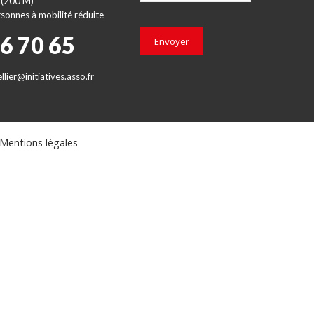
 (200 M)
sonnes à mobilité réduite
66 70 65
Envoyer
lier@initiatives.asso.fr
Mentions légales