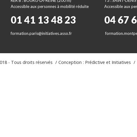
RER B : BOURG-LA-REINE (200 m)
T3 : SAINT-DENIS
Accessible aux personnes à mobilité réduite
Accessible aux per
01 41 13 48 23
04 67 
formation.paris@initiatives.asso.fr
formation.montpel
18 - Tous droits réservés
Conception : Prédictive et Initiatives