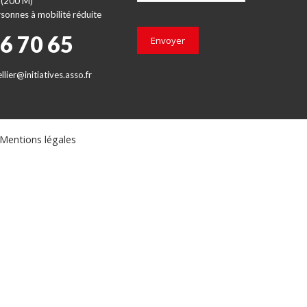
 (200 M)
sonnes à mobilité réduite
66 70 65
Envoyer
lier@initiatives.asso.fr
Mentions légales