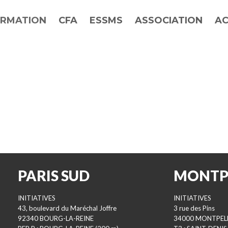
RMATION
CFA
ESSMS
ASSOCIATION
AC
PARIS SUD
MONTP
INITIATIVES
INITIATIVES
43, boulevard du Maréchal Joffre
3 rue des Pins
92340 BOURG-LA-REINE
34000 MONTPEL