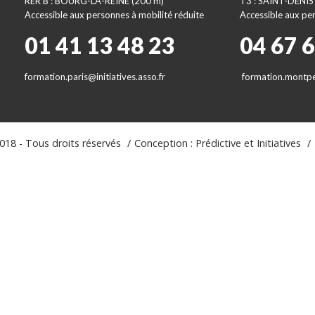
RER B : BOURG-LA-REINE (200 m)
T3 : SAINT-DENIS
Accessible aux personnes à mobilité réduite
Accessible aux per
01 41 13 48 23
04 67 
formation.paris@initiatives.asso.fr
formation.montpel
18 - Tous droits réservés
Conception : Prédictive et Initiatives