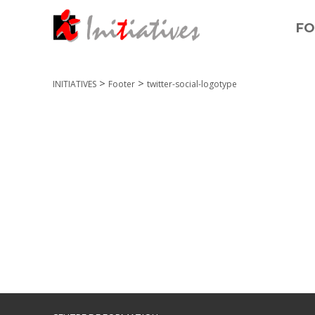
FO
>
>
INITIATIVES
Footer
twitter-social-logotype