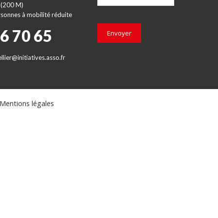
 (200 M)
sonnes à mobilité réduite
66 70 65
Envoyer
lier@initiatives.asso.fr
Mentions légales