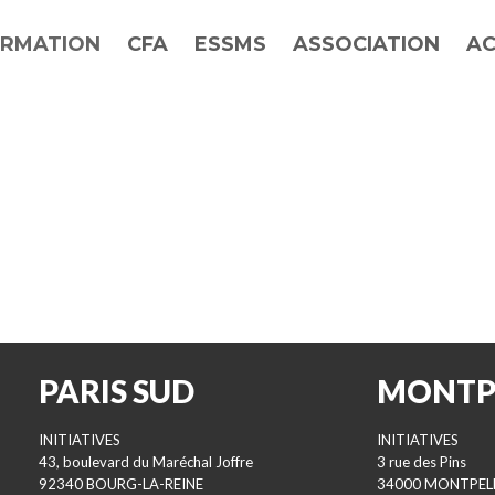
RMATION
CFA
ESSMS
ASSOCIATION
AC
PARIS SUD
MONTP
INITIATIVES
INITIATIVES
43, boulevard du Maréchal Joffre
3 rue des Pins
92340 BOURG-LA-REINE
34000 MONTPEL