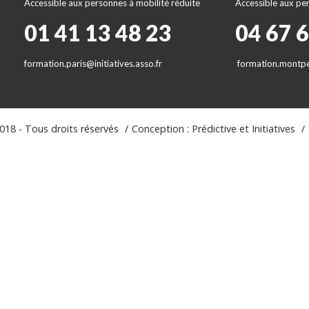
Accessible aux personnes à mobilité réduite
Accessible aux per
01 41 13 48 23
04 67 
formation.paris@initiatives.asso.fr
formation.montpel
18 - Tous droits réservés
Conception : Prédictive et Initiatives