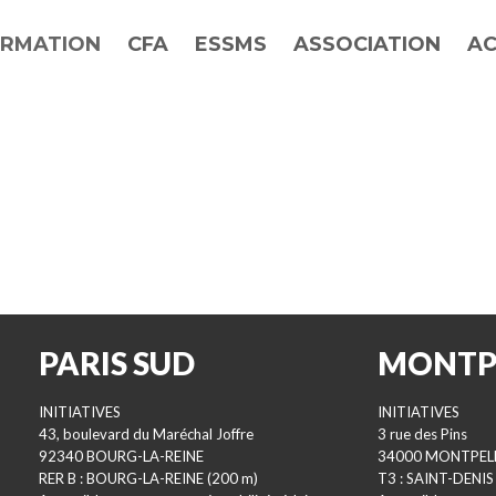
RMATION
CFA
ESSMS
ASSOCIATION
AC
PARIS SUD
MONTP
INITIATIVES
INITIATIVES
43, boulevard du Maréchal Joffre
3 rue des Pins
92340 BOURG-LA-REINE
34000 MONTPEL
RER B : BOURG-LA-REINE (200 m)
T3 : SAINT-DENIS