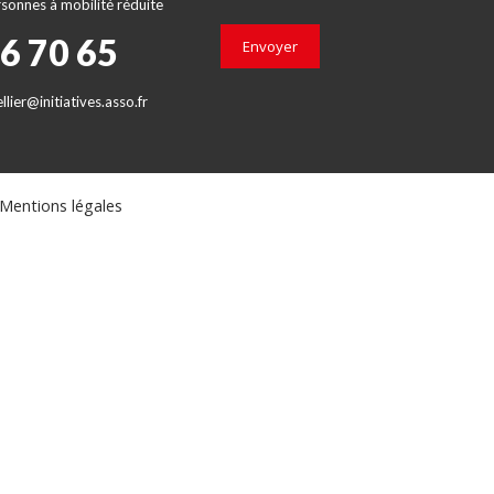
sonnes à mobilité réduite
66 70 65
Envoyer
lier@initiatives.asso.fr
Mentions légales