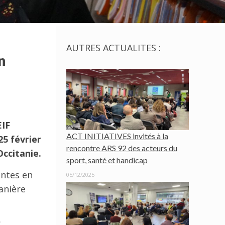
AUTRES ACTUALITES :
n
EIF
ACT INITIATIVES invités à la
25 février
rencontre ARS 92 des acteurs du
ccitanie.
sport, santé et handicap
intes en
05/12/2025
anière
S