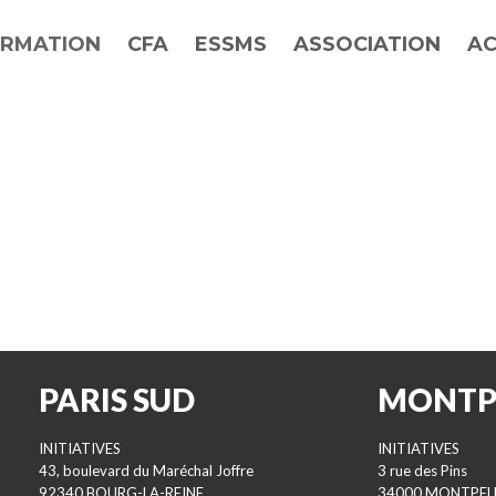
RMATION
CFA
ESSMS
ASSOCIATION
AC
PARIS SUD
MONTP
INITIATIVES
INITIATIVES
43, boulevard du Maréchal Joffre
3 rue des Pins
92340 BOURG-LA-REINE
34000 MONTPEL