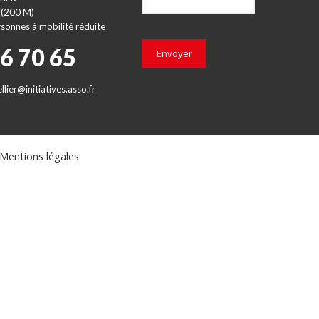
 (200 M)
sonnes à mobilité réduite
66 70 65
Envoyer
lier@initiatives.asso.fr
Mentions légales