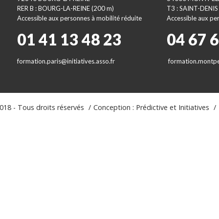
RER B : BOURG-LA-REINE (200 m)
T3 : SAINT-DENIS
Accessible aux personnes à mobilité réduite
Accessible aux per
01 41 13 48 23
04 67 
formation.paris@initiatives.asso.fr
formation.montpel
18 - Tous droits réservés
Conception : Prédictive et Initiatives