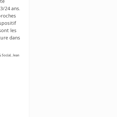
ite
3/24 ans.
pproches
spositif
sont les
ture dans
 Social, Jean