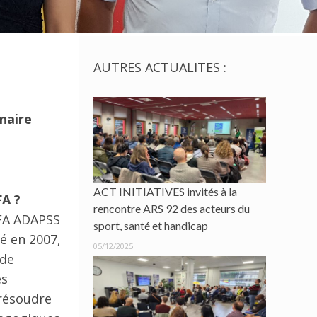
AUTRES ACTUALITES :
naire
ACT INITIATIVES invités à la
FA ?
rencontre ARS 92 des acteurs du
CFA ADAPSS
sport, santé et handicap
é en 2007,
05/12/2025
 de
es
 résoudre