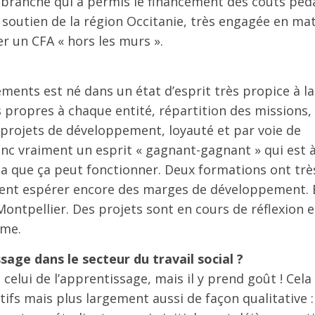
 de branche qui a permis le financement des coûts pé
 soutien de la région Occitanie, très engagée en ma
er un CFA « hors les murs ».
?
ements est né dans un état d’esprit très propice à la
s propres à chaque entité, répartition des missions
es projets de développement, loyauté et par voie de
nc vraiment un esprit « gagnant-gagnant » qui est à
la que ça peut fonctionner. Deux formations ont trè
ssent espérer encore des marges de développement. 
ontpellier. Des projets sont en cours de réflexion e
rme.
sage dans le secteur du travail social ?
celui de l’apprentissage, mais il y prend goût ! Cela
fs mais plus largement aussi de façon qualitative :