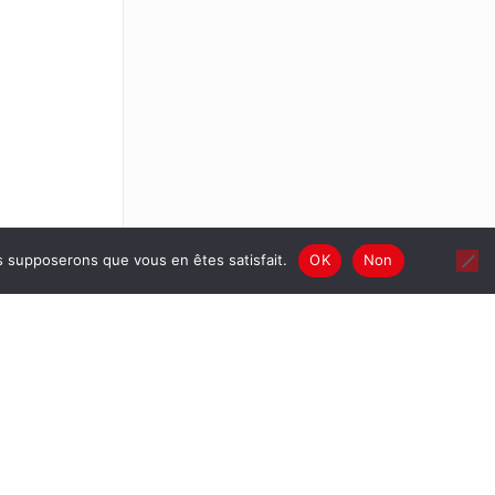
us supposerons que vous en êtes satisfait.
OK
Non