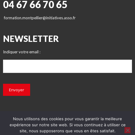
04 67 66 70 65
formation.montpellier@initiatives.asso.fr
NEWSLETTER
Indiquer votre email :
Envoyer
Nous utilisons des cookies pour vous garantir la meilleure
expérience sur notre site web. Si vous continuez à utiliser ce
© INITIATIVES 2018 - Tous droits réservés
site, nous supposerons que vous en êtes satisfait.