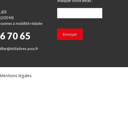
Indiquer votre email :
LIER
 (200 M)
sonnes à mobilité réduite
66 70 65
Envoyer
lier@initiatives.asso.fr
Mentions légales