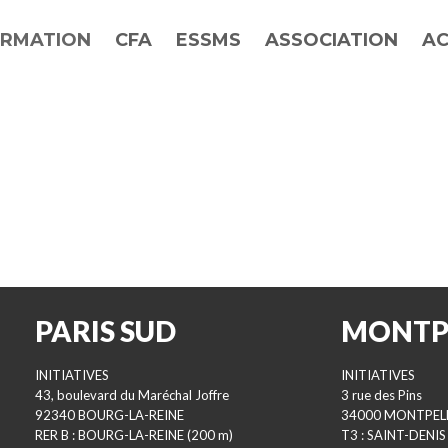
RMATION
CFA
ESSMS
ASSOCIATION
AC
PARIS SUD
MONTP
INITIATIVES
INITIATIVES
43, boulevard du Maréchal Joffre
3 rue des Pins
92340 BOURG-LA-REINE
34000 MONTPEL
RER B : BOURG-LA-REINE (200 m)
T3 : SAINT-DENIS