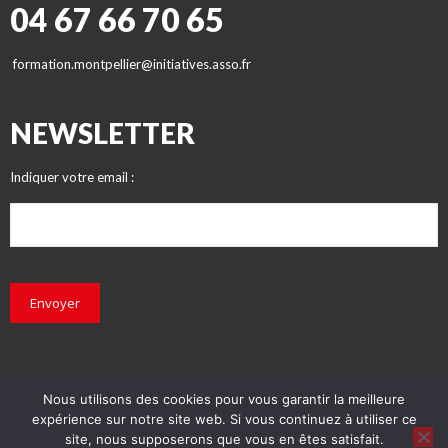
04 67 66 70 65
formation.montpellier@initiatives.asso.fr
NEWSLETTER
Indiquer votre email :
Envoyer
Nous utilisons des cookies pour vous garantir la meilleure
expérience sur notre site web. Si vous continuez à utiliser ce
© INITIATIVES 2018 - Tous droits réservés
site, nous supposerons que vous en êtes satisfait.