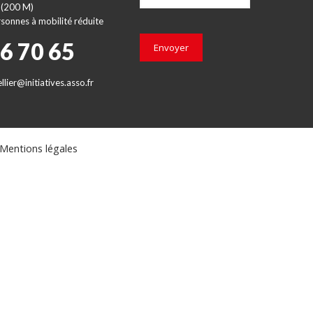
 (200 M)
sonnes à mobilité réduite
66 70 65
Envoyer
lier@initiatives.asso.fr
Mentions légales