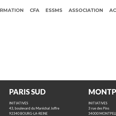
RMATION
CFA
ESSMS
ASSOCIATION
AC
PARIS SUD
MONTP
INITIATIVES
INITIATIVES
43, boulevard du Maréchal Joffre
3 rue des Pins
92340 BOURG-LA-REINE
34000 MONTPEL