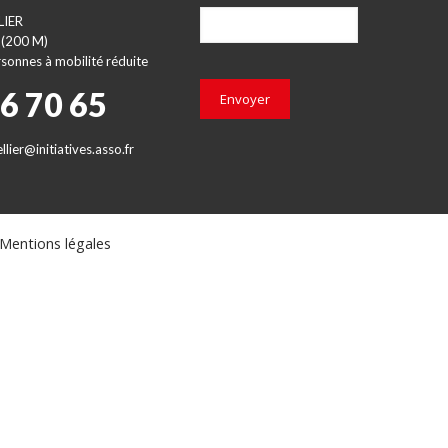
LIER
 (200 M)
sonnes à mobilité réduite
66 70 65
Envoyer
lier@initiatives.asso.fr
Mentions légales