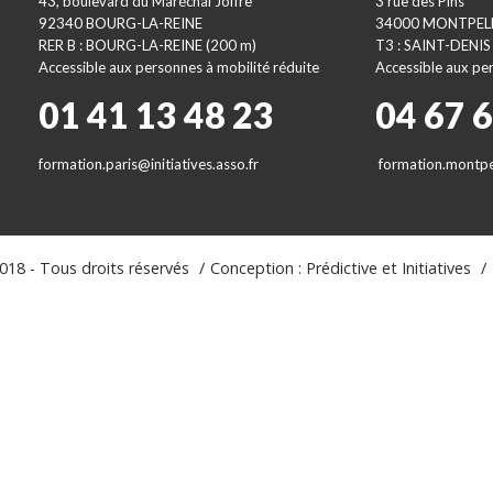
43, boulevard du Maréchal Joffre
3 rue des Pins
92340 BOURG-LA-REINE
34000 MONTPEL
RER B : BOURG-LA-REINE (200 m)
T3 : SAINT-DENIS
Accessible aux personnes à mobilité réduite
Accessible aux per
01 41 13 48 23
04 67 
formation.paris@initiatives.asso.fr
formation.montpel
18 - Tous droits réservés
Conception : Prédictive et Initiatives