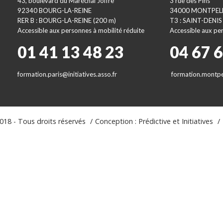
43, boulevard du Maréchal Joffre
3 rue des Pins
92340 BOURG-LA-REINE
34000 MONTPEL
RER B : BOURG-LA-REINE (200 m)
T3 : SAINT-DENIS
Accessible aux personnes à mobilité réduite
Accessible aux per
01 41 13 48 23
04 67 
formation.paris@initiatives.asso.fr
formation.montpel
18 - Tous droits réservés
Conception : Prédictive et Initiatives