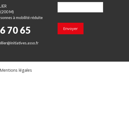
LIER
 (200 M)
sonnes à mobilité réduite
66 70 65
Envoyer
lier@initiatives.asso.fr
Mentions légales