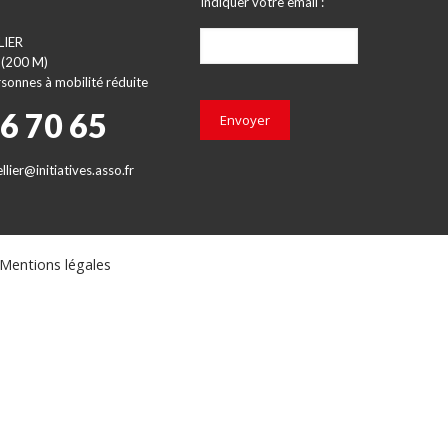
Indiquer votre email :
LIER
 (200 M)
sonnes à mobilité réduite
66 70 65
Envoyer
lier@initiatives.asso.fr
Mentions légales