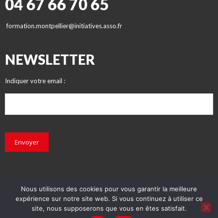
04 67 66 70 65
formation.montpellier@initiatives.asso.fr
NEWSLETTER
Indiquer votre email :
Envoyer
Nous utilisons des cookies pour vous garantir la meilleure
expérience sur notre site web. Si vous continuez à utiliser ce
© INITIATIVES 2018 - Tous droits réservés
site, nous supposerons que vous en êtes satisfait.