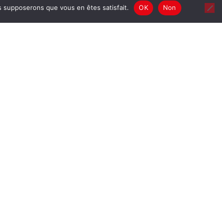
us supposerons que vous en êtes satisfait.
OK
Non