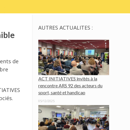
AUTRES ACTUALITES :
nible
ments de
ibre
ACT INITIATIVES invités à la
rencontre ARS 92 des acteurs du
TIATIVES
sport, santé et handicap
ociés.
05/12/2025