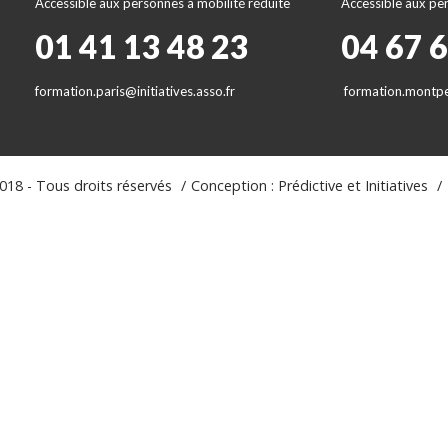
Accessible aux personnes à mobilité réduite
Accessible aux per
01 41 13 48 23
04 67 
formation.paris@initiatives.asso.fr
formation.montpel
18 - Tous droits réservés
Conception : Prédictive et Initiatives