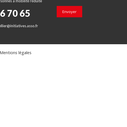
sonnes à mobilité réduite
66 70 65
Envoyer
lier@initiatives.asso.fr
Mentions légales