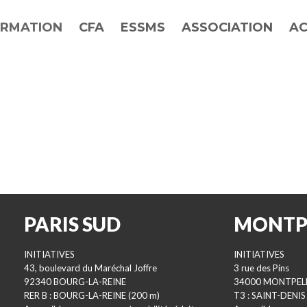
RMATION
CFA
ESSMS
ASSOCIATION
AC
PARIS SUD
MONTP
INITIATIVES
INITIATIVES
43, boulevard du Maréchal Joffre
3 rue des Pins
92340 BOURG-LA-REINE
34000 MONTPEL
RER B : BOURG-LA-REINE (200 m)
T3 : SAINT-DENIS