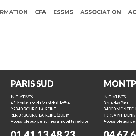
RMATION
CFA
ESSMS
ASSOCIATION
AC
PARIS SUD
MONTP
INITIATIVES
INITIATIVES
43, boulevard du Maréchal Joffre
3 rue des Pins
92340 BOURG-LA-REINE
34000 MONTPEL
RER B : BOURG-LA-REINE (200 m)
T3 : SAINT-DENIS
Accessible aux personnes à mobilité réduite
Accessible aux per
01 41 13 48 23
04 67 