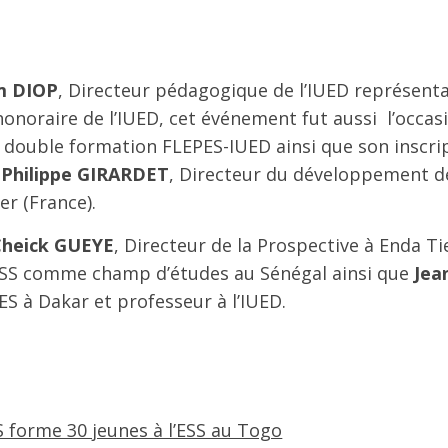
5
m DIOP
, Directeur pédagogique de l’IUED représent
honoraire de l’IUED, cet événement fut aussi l’occas
la double formation FLEPES-IUED ainsi que son inscri
r
Philippe GIRARDET
, Directeur du développement d
er (France).
Cheick GUEYE
, Directeur de la Prospective à Enda T
’ESS comme champ d’études au Sénégal ainsi que
Jea
S à Dakar et professeur à l’IUED.
S forme 30 jeunes à l’ESS au Togo