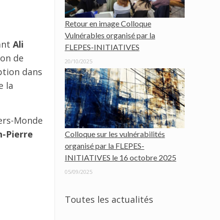
Retour en image Colloque
Vulnérables organisé par la
ant
Ali
FLEPES-INITIATIVES
ion de
20/10/2025
ption dans
e la
iers-Monde
n-Pierre
Colloque sur les vulnérabilités
organisé par la FLEPES-
INITIATIVES le 16 octobre 2025
05/09/2025
Toutes les actualités