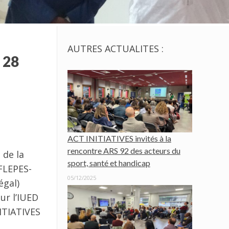
AUTRES ACTUALITES :
 28
ACT INITIATIVES invités à la
rencontre ARS 92 des acteurs du
 de la
sport, santé et handicap
(FLEPES-
05/12/2025
égal)
ur l’IUED
ITIATIVES