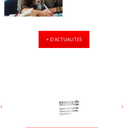
+ D'ACTUALITES
initiatives, médicosocial, solidaire, social, ess, formation,
éducateur, appartement, coordination, thérapeutique,
maladie, chronique, sida