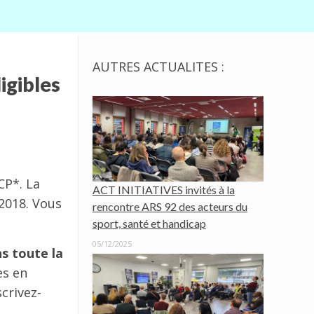
AUTRES ACTUALITES :
igibles
CP*. La
ACT INITIATIVES invités à la
2018. Vous
rencontre ARS 92 des acteurs du
sport, santé et handicap
05/12/2025
ns toute la
es en
scrivez-