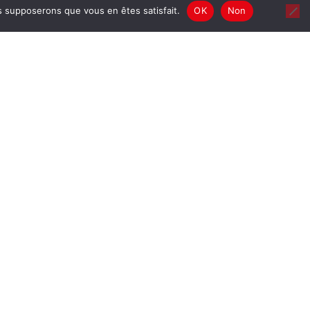
us supposerons que vous en êtes satisfait.
OK
Non