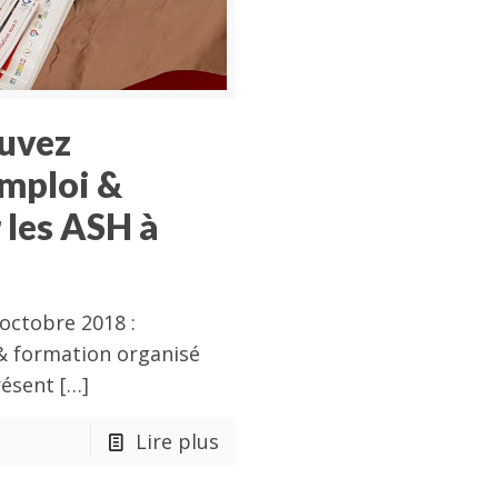
ouvez
emploi &
 les ASH à
ctobre 2018 :
 & formation organisé
résent
[…]
Lire plus