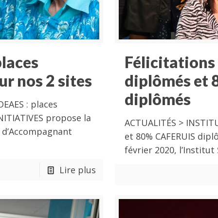
places
Félicitation
ur nos 2 sites
diplômés et
diplômés
EAES : places
INITIATIVES propose la
ACTUALITÉS > INSTITU
t d’Accompagnant
et 80% CAFERUIS diplô
février 2020, l’Instit
Lire plus