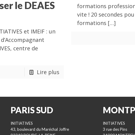
iser le DEAES
formations profession
vite ! 20 secondes pou
formations
[…]
ATIVES et IMEIF : un
on d’Accompagnant
IVES, centre de
Lire plus
PARIS SUD
MONTP
INITIATIVES
INITIATIVES
43, boulevard du Maréchal Joffre
3 rue des Pins