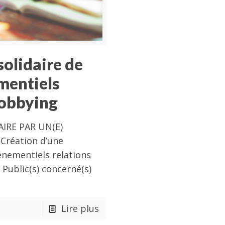
solidaire de
mentiels
lobbying
IRE PAR UN(E)
Création d’une
énementiels relations
 Public(s) concerné(s)
Lire plus